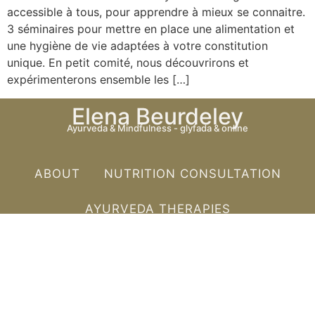
accessible à tous, pour apprendre à mieux se connaitre.
3 séminaires pour mettre en place une alimentation et
une hygiène de vie adaptées à votre constitution
unique. En petit comité, nous découvrirons et
expérimenterons ensemble les […]
Elena Beurdeley
Ayurveda & Mindfulness - glyfada & online
ABOUT
NUTRITION CONSULTATION
AYURVEDA THERAPIES
LEARNING CENTRE
CONTACT
Copyright 2026 © All rights Reserved