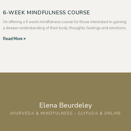
6-WEEK MINDFULNESS COURSE
I’m offering a 6 week mindfulness course for those interested in gaining
a deeper understanding of their body, thoughts, feelings and emotions.
Read More »
Elena Beurdeley
AYURVEDA & MINDFULNESS - GLYFADA & ONLINE